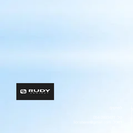
לפרטים:
ר
טל: 054-2493421
דוא"ל:
lior.sherer@gmail.com